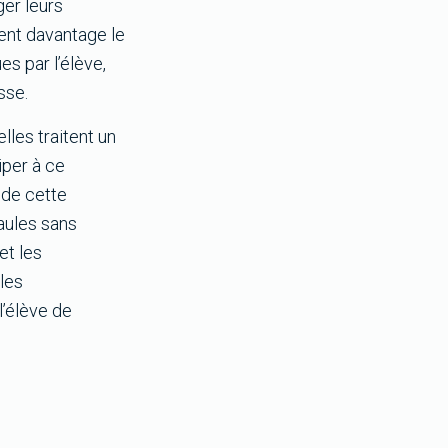
ger leurs
ient davantage le
es par l’élève,
sse.
les traitent un
iper à ce
 de cette
paules sans
et les
 les
l’élève de