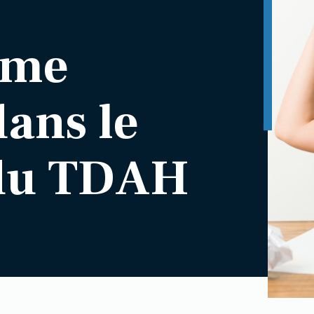
mme
dans le
 du TDAH