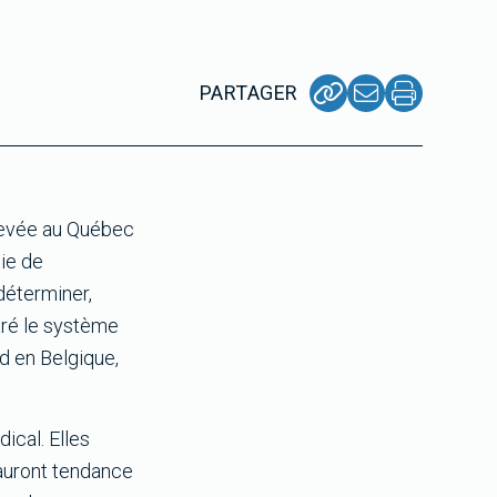
PARTAGER
élevée au Québec
tie de
déterminer,
aré le système
d en Belgique,
ical. Elles
 auront tendance