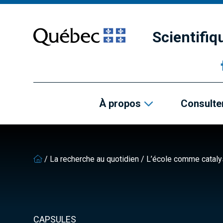
Passer
Passer
au
au
contenu
pied
Scientifi
principal
de
page
À propos
Consulter
/
La recherche au quotidien
/
L’école comme cataly
CAPSULES