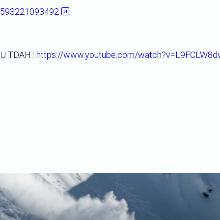
34593221093492
U TDAH :
https://www.youtube.com/watch?v=L9FCLW8