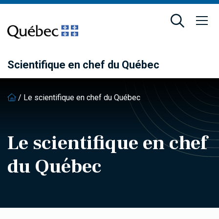
Passer
Passer
au
au
contenu
pied
principal
de
page
Scientifique en chef du Québec
/
Le scientifique en chef du Québec
Le scientifique en chef
du Québec