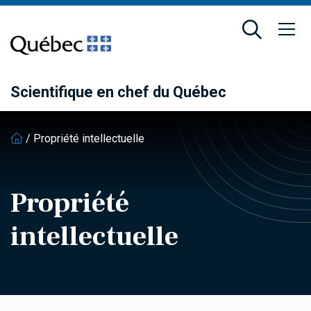
Passer
Passer
au
au
contenu
pied
principal
de
page
Scientifique en chef du Québec
/
Propriété intellectuelle
Propriété
intellectuelle