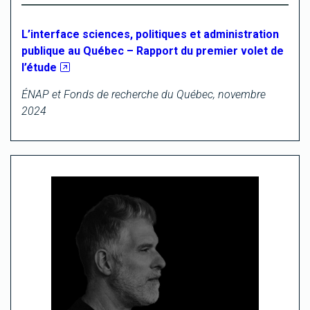
L’interface sciences, politiques et administration
publique au Québec – Rapport du premier volet de
l’étude
ÉNAP et Fonds de recherche du Québec, novembre
2024