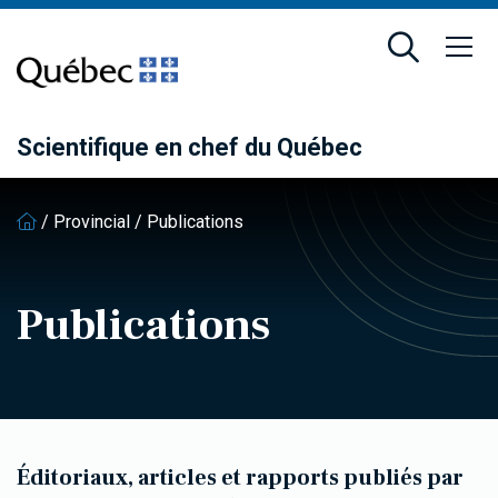
Passer
Passer
au
au
contenu
pied
principal
de
page
Scientifique en chef du Québec
/
Provincial
/
Publications
Publications
Éditoriaux, articles et rapports publiés par