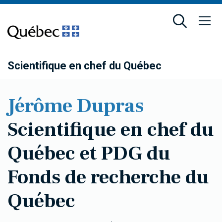
Passer
Passer
au
au
contenu
pied
principal
de
page
Scientifique en chef du Québec
Jérôme Dupras
Scientifique en chef du
Québec et PDG du
Fonds de recherche du
Québec