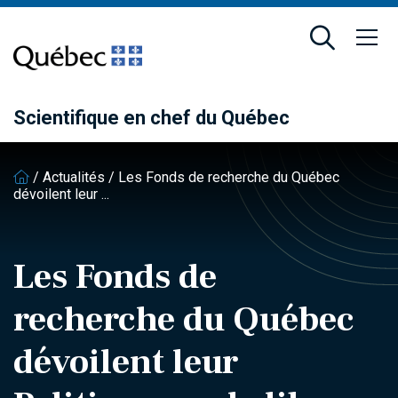
Passer
Passer
au
au
contenu
pied
principal
de
page
Scientifique en chef du Québec
/
Actualités
/
Les Fonds de recherche du Québec
dévoilent leur ...
Les Fonds de
recherche du Québec
dévoilent leur