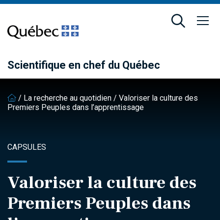
Passer
Passer
au
au
contenu
pied
principal
de
page
Scientifique en chef du Québec
/
La recherche au quotidien
/
Valoriser la culture des
Premiers Peuples dans l’apprentissage
CAPSULES
Valoriser la culture des
Premiers Peuples dans