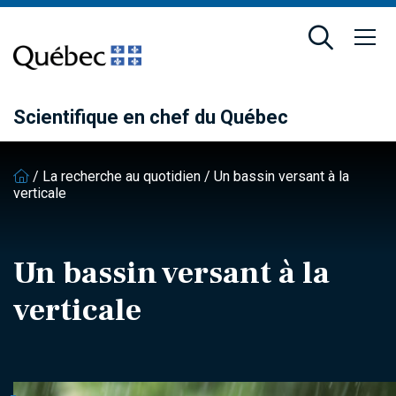
Passer
Passer
au
au
contenu
pied
principal
de
page
Scientifique en chef du Québec
/
La recherche au quotidien
/
Un bassin versant à la
verticale
Un bassin versant à la
verticale