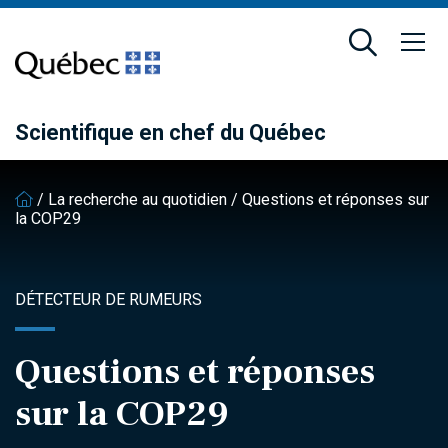
Passer
Passer
au
au
contenu
pied
principal
de
page
Scientifique en chef du Québec
/
La recherche au quotidien
/
Questions et réponses sur
la COP29
DÉTECTEUR DE RUMEURS
Questions et réponses
sur la COP29