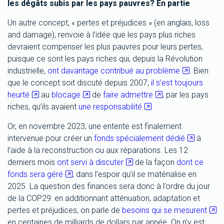
les dégâts subis par les pays pauvres? En partie
Un autre concept, « pertes et préjudices » (en anglais, loss
and damage), renvoie à l’idée que les pays plus riches
devraient compenser les plus pauvres pour leurs pertes,
puisque ce sont les pays riches qui, depuis la Révolution
industrielle,
ont davantage contribué au problème
. Bien
que le concept soit discuté depuis 2007,
il s’est toujours
heurté
au
blocage
de
faire admettre
, par les pays
riches, qu’ils avaient
une responsabilité
.
Or, en novembre 2023, une entente est finalement
intervenue pour créer un
fonds spécialement dédié
à
l’aide à la reconstruction ou aux réparations. Les 12
derniers mois
ont servi à discuter
de la façon
dont ce
fonds sera géré
, dans l’espoir qu’il se matérialise en
2025. La question des finances sera donc à l’ordre du jour
de la COP29: en additionnant atténuation, adaptation et
pertes et préjudices, on parle de
besoins qui se mesurent
en centaines de milliards de dollars par année. On n’y est