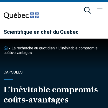
Passer
Passer
au
au
contenu
pied
principal
de
page
Scientifique en chef du Québec
/
La recherche au quotidien
/
L’inévitable compromis
coûts-avantages
CAPSULES
L’inévitable compromis
coûts-avantages