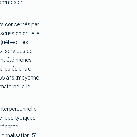
 hommes en
urs concernés par
iscussion ont été
 Québec. Les
ex. services de
ont été menés
déroulés entre
à 66 ans (moyenne
 maternelle le
 interpersonnelle
riences-typiques
récarité
ionnalisation; 5)