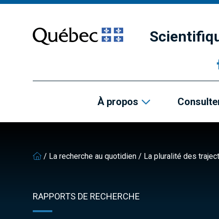
Passer
Passer
au
au
contenu
pied
Scientifi
principal
de
page
À propos
Consulter
/
La recherche au quotidien
/
La pluralité des traje
RAPPORTS DE RECHERCHE