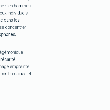
 chez les hommes
eux individuels,
é dans les
 se concentrer
cophones,
é hégémonique
précarité
 image empreinte
tions humaines et