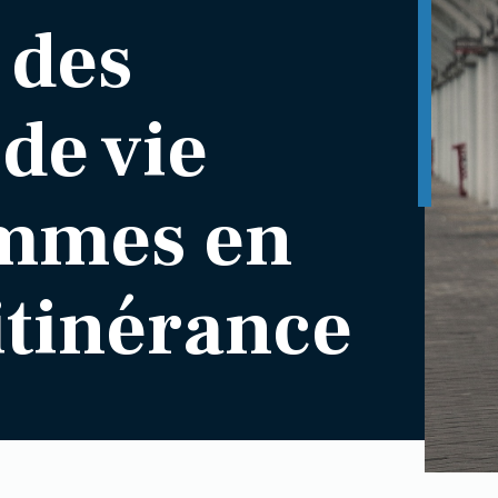
 des
 de vie
ommes en
itinérance