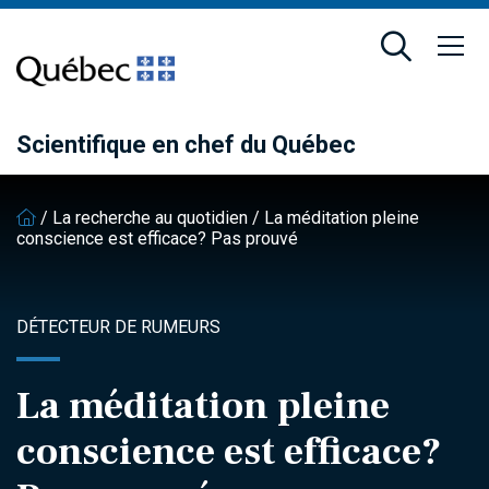
Passer
Passer
au
au
contenu
pied
principal
de
page
Scientifique en chef du Québec
/
La recherche au quotidien
/
La méditation pleine
conscience est efficace? Pas prouvé
DÉTECTEUR DE RUMEURS
La méditation pleine
conscience est efficace?