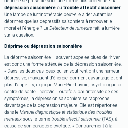
déprime se présente sous une forme plus accentuée : la
d
épression saisonniè
re
ou
trouble affectif saisonnier
.
Une lampe de luminothérapie peut-elle aider autant les
déprimés que les dépressifs saisonniers à retrouver le
moral et l'énergie ? Le
D
étecteur de rumeurs
fait la lumière
sur la question.
D
éprime ou dépression saisonniè
re
La déprime saisonnière – souvent appelée blues de l’hiver –
est donc une forme atténuée de la dépression saisonnière.
« Dans les deux cas, ceux qui en souffrent ont une humeur
dépressive, manquent d’énergie, dorment davantage et ont
plus d’appétit », explique Marie-Pier Lavoie, psychologue au
centre de santé ThéraVie. Toutefois, par l’intensité de ses
symptômes, la dépression saisonnière se rapproche
davantage de la dépression majeure. Elle est répertoriée
dans le
Manuel diagnostique et statistique des troubles
mentaux
sous le terme
trouble affectif saisonnier
(TAS), à
cause de son caractère cyclique. « Contrairement à la