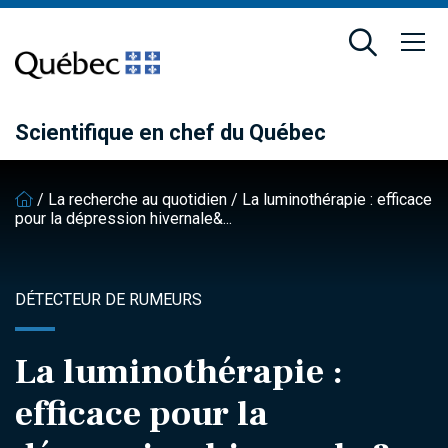
Passer
Passer
au
au
contenu
pied
principal
de
page
Scientifique en chef du Québec
/
La recherche au quotidien
/
La luminothérapie : efficace
pour la dépression hivernale&...
DÉTECTEUR DE RUMEURS
La luminothérapie :
efficace pour la