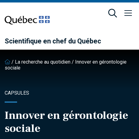
Passer
Passer
au
au
contenu
pied
principal
de
page
Scientifique en chef du Québec
/
La recherche au quotidien
/
Innover en gérontologie
sociale
CAPSULES
Innover en gérontologie
sociale