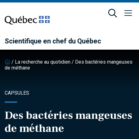
Passer
Passer
au
au
contenu
pied
principal
de
page
Scientifique en chef du Québec
/
La recherche au quotidien
/
Des bactéries mangeuses
de méthane
CAPSULES
Des bactéries mangeuses
de méthane