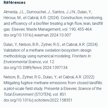
Références
Almeida, J.L., Dumouchel, J., Santos, J.J.N., Dulac, Y.,
Héroux, M., et Cabral, A.R. (2024). Construction, monitoring,
and efficiency of a biofilter treating a high flow, lean, landfill
gas. Elsevier, Waste Management, vol. 190, 455-464.
doi.org/10.1016/j.wasman.2024.10.007
Dulac, Y., Nelson, B.R., Zytner, R.G., et Cabral, A.R. (2024).
Validation of a methane oxidation biosystem design
methodology using numerical modeling.
Frontiers In
Environmental Science
, vol. 12.
doi.org/10.3389/fenvs.2024.1397134
Nelson, B., Zytner, R.G., Dulac, Y., et Cabral, A.R. (2022).
Mitigating fugitive methane emissions from closed landfills:
a pilot-scale field study. Présenté à Elsevier,
Science of the
Total Environment
(STOTEN), vol. 851.
doi.org/10.1016/j.scitotenv2022.158351