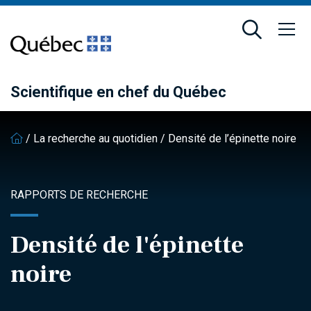
Passer
Passer
au
au
contenu
pied
principal
de
page
Scientifique en chef du Québec
/
La recherche au quotidien
/
Densité de l’épinette noire
RAPPORTS DE RECHERCHE
Densité de l'épinette
noire