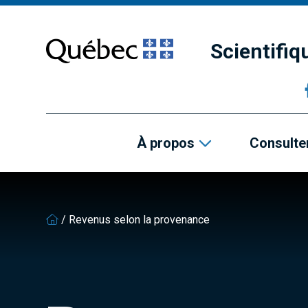
Passer
Passer
au
au
contenu
pied
Scientifi
principal
de
page
À propos
Consulter
/
Revenus selon la provenance