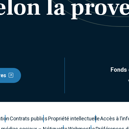
elon la prov
Fonds 
res
ation
Contrats publics
Propriété intellectuelle
Accès à l’in
es médias sociaux – Nétiquette
Webmestre
Préférences 