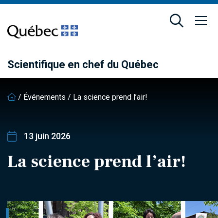
Passer
Passer
au
au
contenu
pied
principal
de
page
Scientifique en chef du Québec
/
Événements
/
La science prend l’air!
13 juin 2026
La science prend l’air!