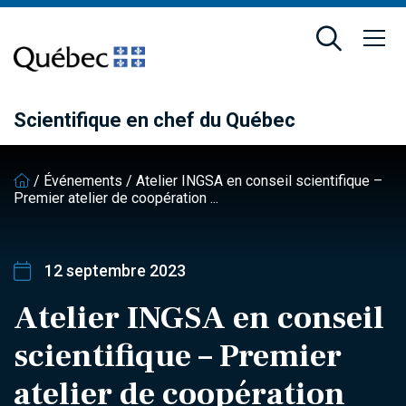
Passer
Passer
au
au
contenu
pied
principal
de
page
Scientifique en chef du Québec
/
Événements
/
Atelier INGSA en conseil scientifique –
Premier atelier de coopération ...
12 septembre 2023
Atelier INGSA en conseil
scientifique – Premier
atelier de coopération