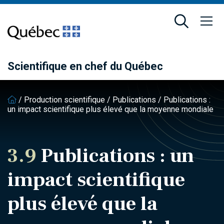
Passer
Passer
au
au
contenu
pied
principal
de
page
Scientifique en chef du Québec
/
Production scientifique
/
Publications
/
Publications :
un impact scientifique plus élevé que la moyenne mondiale
3.9
Publications : un
impact scientifique
plus élevé que la