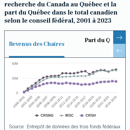
recherche du Canada au Québec et la
part du Québec dans le total canadien
selon le conseil fédéral, 2001 à 2023
Part du Québec d
Revenus des Chaires
canadi
Chart
50M
Line chart with 3 lines.
The chart has 1 X axis displaying categories.
25M
The chart has 1 Y axis displaying values. Data ranges fro
0
2006-2007
2016-2017
2000-2001
2010-2011
2020-2021
2004-2005
2014-2015
2024-2025
2008-2009
2018-2019
2002-2003
2012-2013
2022-2023
CRSNG
IRSC
CRSH
End of interactive chart.
Source : Entrepôt de données des trois fonds fédéraux