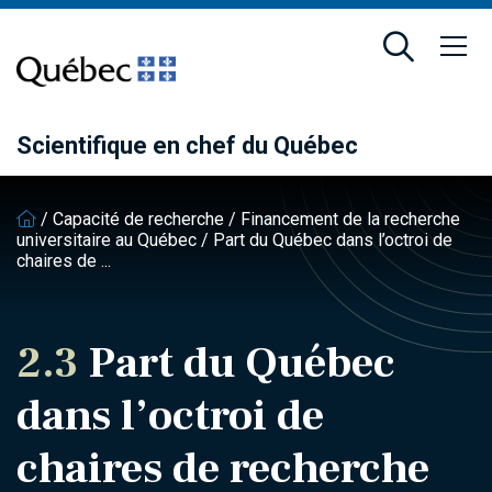
Passer
Passer
au
au
contenu
pied
principal
de
page
Scientifique en chef du Québec
/
Capacité de recherche
/
Financement de la recherche
universitaire au Québec
/
Part du Québec dans l’octroi de
chaires de ...
2.3
Part du Québec
dans l’octroi de
chaires de recherche