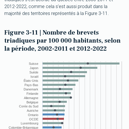
2012-2022, comme cela s’est aussi produit dans la
majorité des territoires représentés à la Figure 3-11.
Figure 3-11 | Nombre de brevets
triadiques par 100 000 habitants, selon
la période, 2002-2011 et 2012-2022
Chart
Suisse
Combination chart with 2 data series.
Japon
The chart has 1 X axis displaying categories.
Suède
The chart has 1 Y axis displaying values. Data ranges from 0.1
Israël
États-Unis
Pays-Bas
Danemark
Finlande
Allemagne
Belgique
Corée du Sud
Autriche
Ontario
OCDE
Luxembourg
Colombie-Britannique