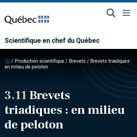
Passer
Passer
au
au
contenu
pied
principal
de
page
Scientifique en chef du Québec
/
Production scientifique
/
Brevets
/
Brevets triadiques :
en milieu de peloton
3.11
Brevets
triadiques : en milieu
de peloton