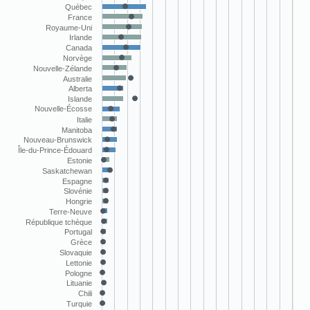
Québec
France
Royaume-Uni
Irlande
Canada
Norvège
Nouvelle-Zélande
Australie
Alberta
Islande
Nouvelle-Écosse
Italie
Manitoba
Nouveau-Brunswick
Île-du-Prince-Édouard
Estonie
Saskatchewan
Espagne
Slovénie
Hongrie
Terre-Neuve
République tchèque
Portugal
Grèce
Slovaquie
Lettonie
Pologne
Lituanie
Chili
Turquie