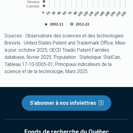
Mexique
Colombie
15
60
105
150
195
30
75
120
165
210
0
45
90
135
180
225
2002-11
2012-22
End of interactive chart.
Sources : Observatoire des sciences et des technologies.
Brevets : United States Patent and Trademark Office, Mise-
à-jour: octobre 2025; OECD Triadic Patent Families
database, février 2025. Population : Statistique: StatCan,
Tableau 17-10-0005-01; Principaux indicateurs de la
science et de la technologie, Mars 2025.
S'abonner à nos infolettres
Fonds de recherche du Québec