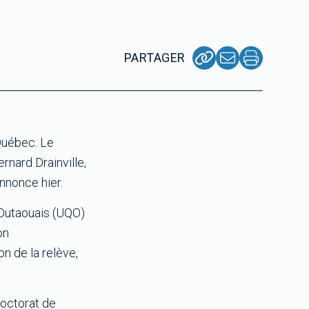
PARTAGER
Québec. Le
rnard Drainville,
annonce hier.
 Outaouais (UQO)
on
n de la relève,
doctorat de