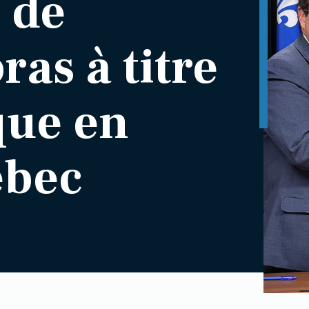
 de
as à titre
que en
ébec