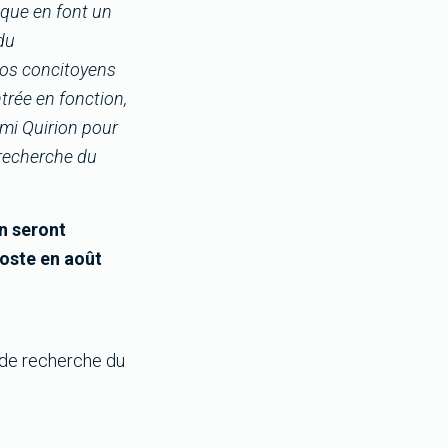
ique en font un
 du
 nos concitoyens
ntrée en fonction,
mi Quirion pour
 recherche du
n seront
poste en août
 de recherche du