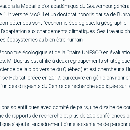
i vaudra la Médaille d’or académique du Gouverneur général
 l’Université McGill et un doctorat honoris causa de l’Uni
compétences sont l’économie écologique, la géographie
t l’adaptation aux changements climatiques. Ses travaux c
 des écosystèmes au bien-être humain.
n économie écologique et de la Chaire UNESCO en évaluatio
s, M. Dupras est affilié à deux regroupements stratégique
science de la biodiversité du Québec) et est chercheur à l’I
eprise Habitat, créée en 2017, qui œuvre en génie environn
t l’un des dirigeants du Centre de recherche appliquée sur l
ions scientifiques avec comité de pairs, une dizaine de co
taine de rapports de recherche et plus de 200 conférences 
ifique s’ajoute l’encadrement d’une soixantaine de personn