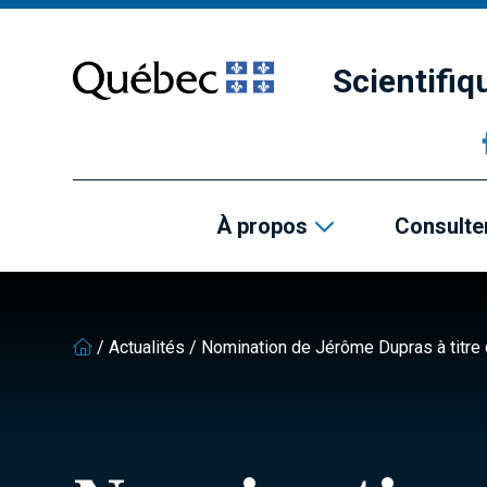
Passer
Passer
au
au
contenu
pied
Scientifi
principal
de
page
À propos
Consulter
/
Actualités
/
Nomination de Jérôme Dupras à titre de