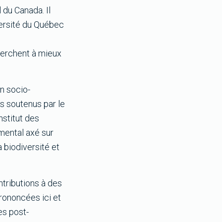
 du Canada. Il
versité du Québec
herchent à mieux
n socio-
s soutenus par le
nstitut des
emental axé sur
a biodiversité et
ntributions à des
prononcées ici et
es post-