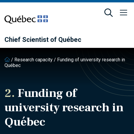
Skip
Skip
to
to
main
footer
content
Chief Scientist of Québec
/
Research capacity
/
Funding of university research in
Québec
2.
Funding of
university research in
Québec