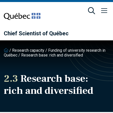
Skip
Skip
to
to
main
footer
content
Chief Scientist of Québec
/
Research capacity
/
Funding of university research in
Québec
/
Research base: rich and diversified
2.3
Research base:
rich and diversified