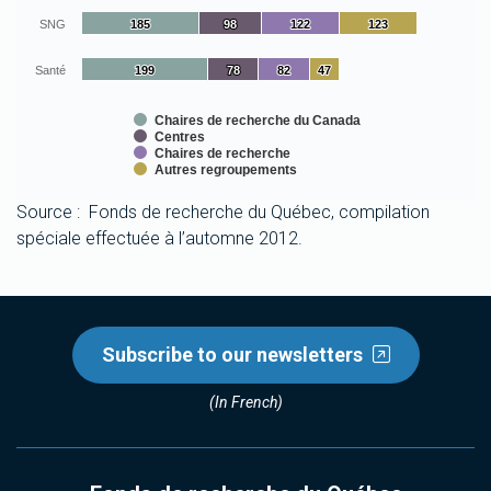
The chart has 1 Y axis displaying values. Data ranges from 10
SNG
185
185
98
98
122
122
123
123
Santé
199
199
78
78
82
82
47
47
Chaires de recherche du Canada
Centres
Chaires de recherche
Autres regroupements
End of interactive chart.
Source : Fonds de recherche du Québec, compilation
spéciale effectuée à l’automne 2012.
Subscribe to our newsletters
(In French)