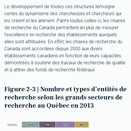
Le développement de toutes ces structures témoigne
certes du dynamisme des chercheuses et chercheurs qui
les créent et les animent. Parmi toutes celles-ci, les chaires
de recherche du Canada permettent en plus de mesurer
l’excellence en recherche des établissements auxquels
elles sont attribuées. En effet, les chaires de recherche du
Canada sont accordées depuis 2000 aux divers
établissements canadiens en fonction de leurs capacités
démontrées à soutenir des travaux de recherche de qualité
et à attirer des fonds de recherche fédéraux.
Figure 2-3 | Nombre et types d’entités de
recherche selon les grands secteurs de
recherche au Québec en 2013
Chart
Bar chart with 4 data series.
SSHAL
101
101
99
99
113
113
82
82
The chart has 1 X axis displaying categories.