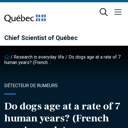
Skip
Skip
to
to
main
footer
content
Chief Scientist of Québec
/
Research in everyday life
/
Do dogs age at a rate of 7
human years? (French ...
DÉTECTEUR DE RUMEURS
Do dogs age at a rate of 7
human years? (French