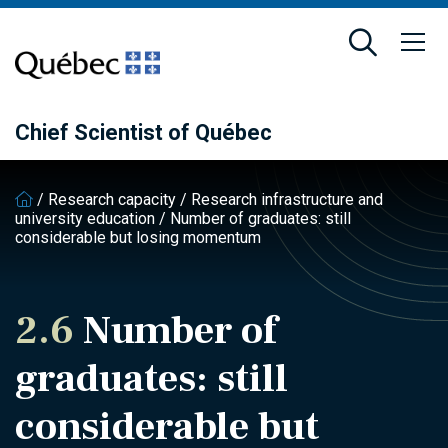
Skip
Skip
to
to
main
footer
content
Chief Scientist of Québec
/
Research capacity
/
Research infrastructure and
university education
/
Number of graduates: still
considerable but losing momentum
2.6
Number of
graduates: still
considerable but