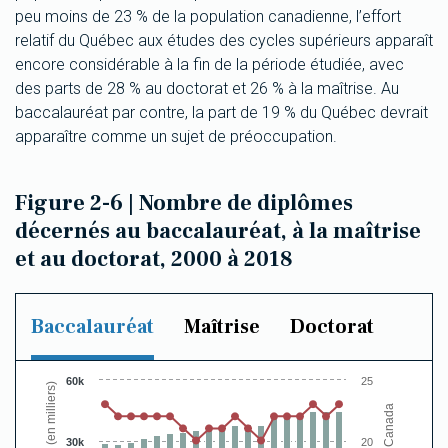
peu moins de 23 % de la population canadienne, l’effort
relatif du Québec aux études des cycles supérieurs apparaît
encore considérable à la fin de la période étudiée, avec
des parts de 28 % au doctorat et 26 % à la maîtrise. Au
baccalauréat par contre, la part de 19 % du Québec devrait
apparaître comme un sujet de préoccupation.
Figure 2-6 | Nombre de diplômes
décernés au baccalauréat, à la maîtrise
et au doctorat, 2000 à 2018
Baccalauréat
Maîtrise
Doctorat
Chart
60k
25
Diplômes (en milliers)
Combination chart with 2 data series.
% du Canada
The chart has 1 X axis displaying categories.
The chart has 2 Y axes displaying Diplômes (en milliers) a
30k
20