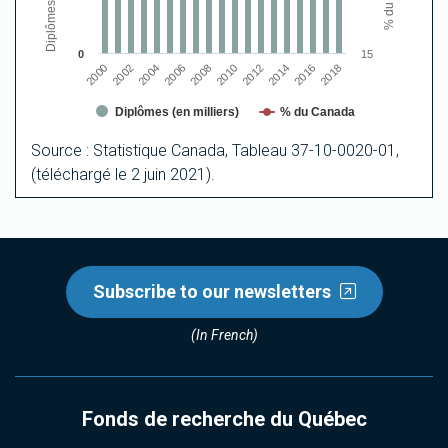
0
15
2000
2002
2004
2006
2008
2010
2012
2014
2016
2018
Diplômes (en milliers)
% du Canada
End of interactive chart.
Source : Statistique Canada, Tableau 37-10-0020-01,
(téléchargé le 2 juin 2021).
Subscribe to our newsletters
(In French)
Fonds de recherche du Québec