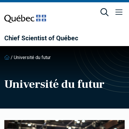
Skip
Skip
to
to
main
footer
content
Chief Scientist of Québec
/
Université du futur
Université du futur