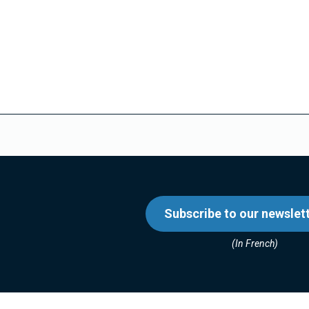
Subscribe to our newslet
(In French)