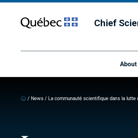
Skip
Skip
to
to
main
footer
Chief Scie
content
About
/
News
/
La communauté scientifique dans la lutte