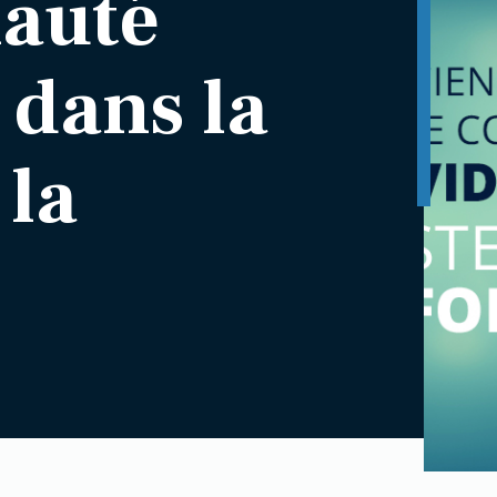
auté
 dans la
 la