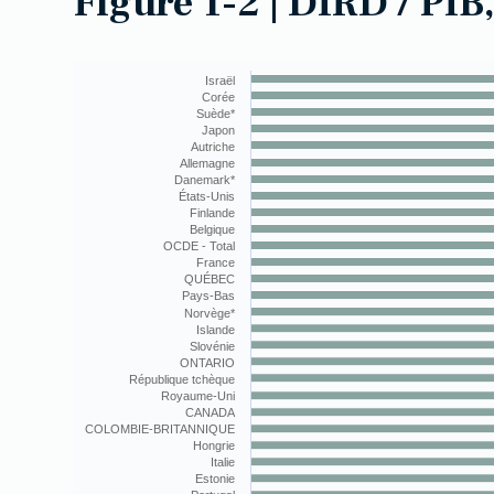
Figure 1-2 | DIRD / PIB
Chart
Israël
Combination chart with 3 data series.
Corée
The chart has 1 X axis displaying categories.
Suède*
The chart has 1 Y axis displaying values. Data ranges f
Japon
Autriche
Allemagne
Danemark*
États-Unis
Finlande
Belgique
OCDE - Total
France
QUÉBEC
Pays-Bas
Norvège*
Islande
Slovénie
ONTARIO
République tchèque
Royaume-Uni
CANADA
COLOMBIE-BRITANNIQUE
Hongrie
Italie
Estonie