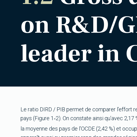
on R&D/GD
leader in
Le ratio DIRD / PIB permet de comparer l’effort re
pays (Figure 1‑2). On constate ainsi qu’avec 2,1
la moyenne des pays de l’OCDE (2,42 %) et occup