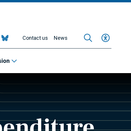
Contact us
News
sion
penditure