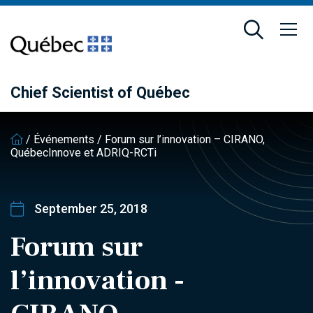
Skip
Skip
to
to
main
footer
content
Chief Scientist of Québec
/
Événements
/
Forum sur l’innovation – CIRANO,
QuébecInnove et ADRIQ-RCTi
September 25, 2018
Forum sur
l’innovation -