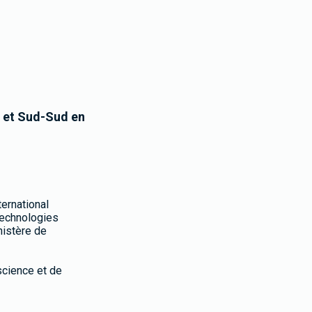
d et Sud-Sud en
ternational
technologies
nistère de
science et de