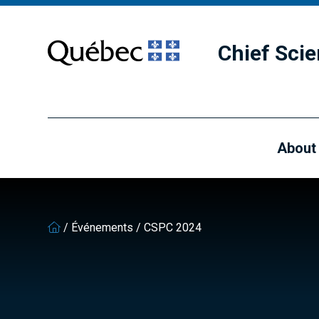
Skip
Skip
to
to
main
footer
Chief Scie
content
About
/
Événements
/
CSPC 2024