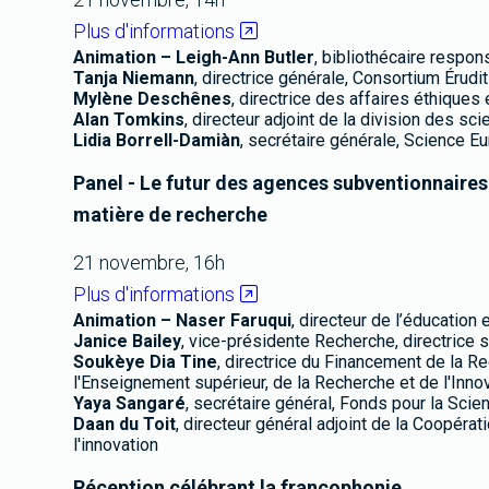
Plus d'informations
Animation – Leigh-Ann Butler
, bibliothécaire respo
Tanja Niemann
, directrice générale, Consortium Érudit
Mylène Deschênes
, directrice des affaires éthique
Alan Tomkins
, directeur adjoint de la division des 
Lidia Borrell-Damiàn
, secrétaire générale, Science E
Panel - Le futur des agences subventionnaires
matière de recherche
21 novembre, 16h
Plus d'informations
Animation – Naser Faruqui
, directeur de l’éducatio
Janice Bailey
, vice-présidente Recherche, directrice
Soukèye Dia Tine
, directrice du Financement de la 
l'Enseignement supérieur, de la Recherche et de l'Inno
Yaya Sangaré
, secrétaire général, Fonds pour la Scien
Daan du Toit
, directeur général adjoint de la Coopéra
l'innovation
Réception célébrant la francophonie