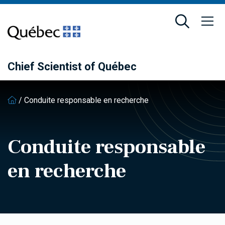
Skip
Skip
to
to
main
footer
content
Chief Scientist of Québec
/
Conduite responsable en recherche
Conduite responsable
en recherche