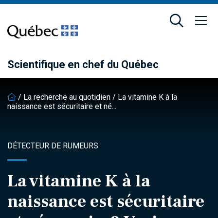
Passer
Passer
au
au
contenu
pied
principal
de
page
Scientifique en chef du Québec
/
La recherche au quotidien
/
La vitamine K à la
naissance est sécuritaire et né...
DÉTECTEUR DE RUMEURS
La vitamine K à la
naissance est sécuritaire