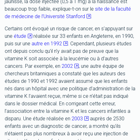
jaunisse, la dose injectée (0,5 à 1 mg) à la naissance est
beaucoup trop faible, explique-t-on sur le
site de la faculté
de médecine de l’Université Stanford
.
Certains ont évoqué un risque de cancer, en s’appuyant sur
une
étude
réalisée sur 33 enfants en Angleterre, en 1990,
puis sur une
autre en 1992
. Cependant, plusieurs études
ont depuis conclu qu’il n’y avait pas de preuve que la
vitamine K soit associée à la leucémie ou à d’autres
cancers. Par exemple, en
2002
, une autre équipe de
chercheurs britanniques a constaté que les auteurs des
études de 1990 et 1992 avaient assumé que les enfants
nés dans un hôpital avec une politique d’administration de la
vitamine K l’avaient reçue, même si ce n’était pas indiqué
dans le dossier médical. En corrigeant cette erreur,
l’association entre la vitamine K et les cancers infantiles a
disparu. Une étude réalisée en
2003
auprès de 2530
enfants avec un diagnostic de cancer, a montré qu’ils
n’étaient pas plus nombreux à avoir reçu une injection de