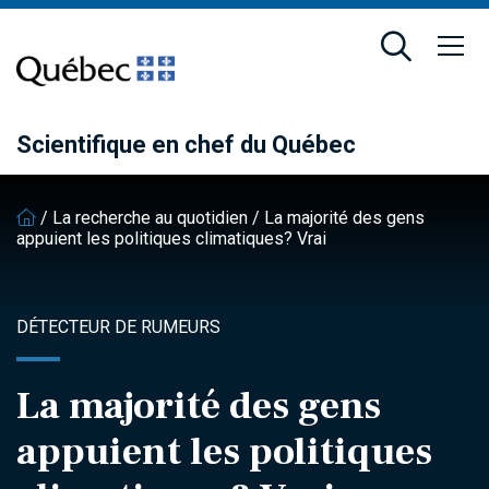
Passer
Passer
au
au
contenu
pied
principal
de
page
Scientifique en chef du Québec
/
La recherche au quotidien
/
La majorité des gens
appuient les politiques climatiques? Vrai
DÉTECTEUR DE RUMEURS
La majorité des gens
appuient les politiques