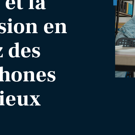
et la
ion en
z des
phones
lieux