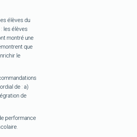
des élèves du
: les élèves
ont montré une
démontrent que
richir le
recommandations
rdial de : a)
égration de
 de performance
colaire.