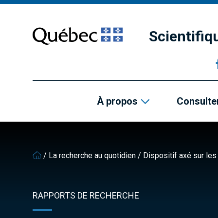
Passer
Passer
au
au
contenu
pied
Scientifi
principal
de
page
À propos
Consulter
/
La recherche au quotidien
/
Dispositif axé sur le
RAPPORTS DE RECHERCHE