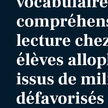
vocabulaire 
compréhens
lecture che
élèves allo
issus de mi
défavorisés