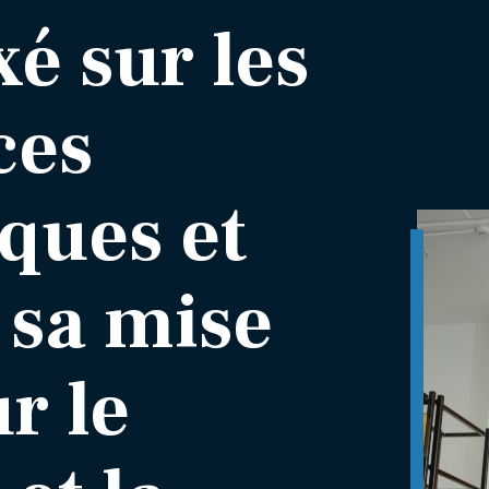
xé sur les
ces
ques et
e sa mise
r le