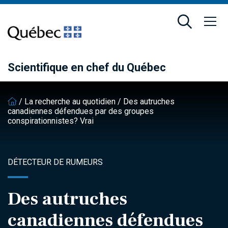
Passer
Passer
au
au
contenu
pied
principal
de
page
Scientifique en chef du Québec
/
La recherche au quotidien
/
Des autruches
canadiennes défendues par des groupes
conspirationnistes? Vrai
DÉTECTEUR DE RUMEURS
Des autruches
canadiennes défendues