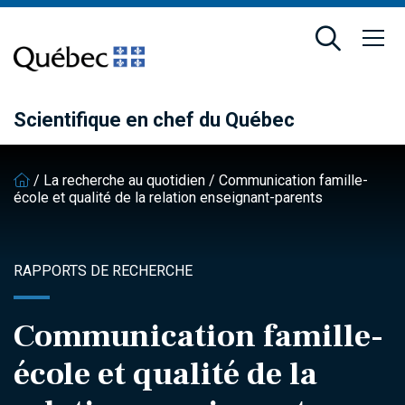
Passer
Passer
au
au
contenu
pied
principal
de
page
Scientifique en chef du Québec
/
La recherche au quotidien
/
Communication famille-
école et qualité de la relation enseignant-parents
RAPPORTS DE RECHERCHE
Communication famille-
école et qualité de la