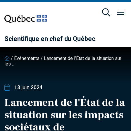
Passer
Passer
au
au
contenu
pied
principal
de
page
Scientifique en chef du Québec
/
Événements
/
Lancement de l’État de la situation sur
les ...
13 juin 2024
Lancement de l'État de la
situation sur les impacts
sociétaux de