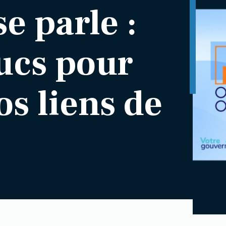
e parle :
ucs pour
os liens de