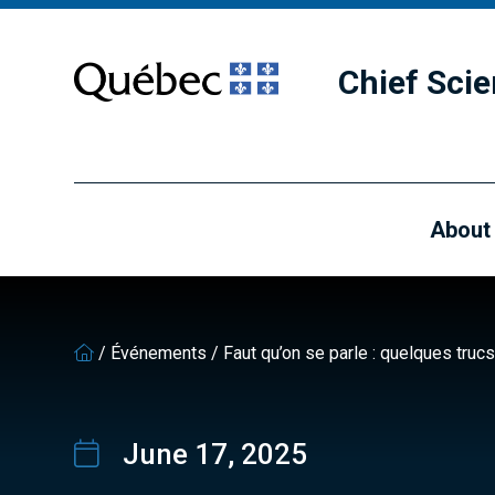
Skip
Skip
to
to
main
footer
Chief Scie
content
About
/
Événements
/
Faut qu’on se parle : quelques trucs
June 17, 2025