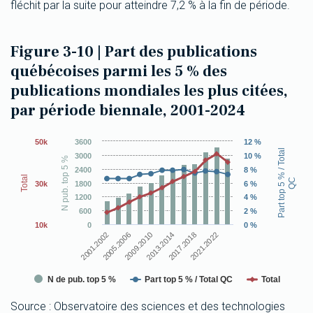
fléchit par la suite pour atteindre 7,2 % à la fin de période.
Figure 3-10 | Part des publications
québécoises parmi les 5 % des
publications mondiales les plus citées,
par période biennale, 2001-2024
Chart
50k
3600
12 %
Combination chart with 3 data series.
Part top 5 % / Total
3000
10 %
N pub. top 5 %
The chart has 1 X axis displaying categories.
2400
8 %
The chart has 3 Y axes displaying N pub. top 5 % Part top 5 % /
Total
QC
30k
1800
6 %
1200
4 %
600
2 %
10k
0
0 %
2001.2002
2013.2014
2005.2006
2017.2018
2009.2010
2021.2022
N de pub. top 5 %
Part top 5 % / Total QC
Total
End of interactive chart.
Source : Observatoire des sciences et des technologies