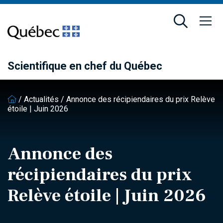
Passer
Passer
au
au
contenu
pied
principal
de
page
Scientifique en chef du Québec
/
Actualités
/
Annonce des récipiendaires du prix Relève
étoile | Juin 2026
Annonce des
récipiendaires du prix
Relève étoile | Juin 2026