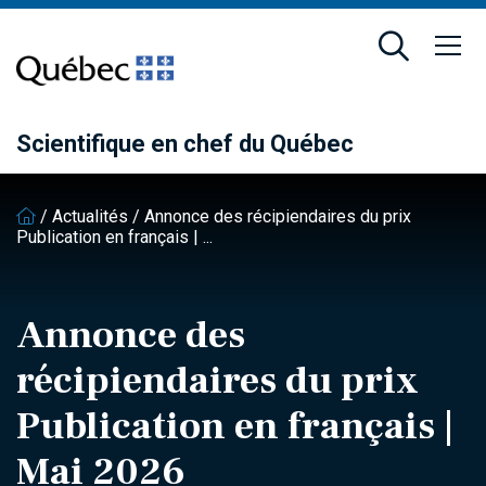
Passer
Passer
au
au
contenu
pied
principal
de
page
Scientifique en chef du Québec
/
Actualités
/
Annonce des récipiendaires du prix
Publication en français | ...
Annonce des
récipiendaires du prix
Publication en français |
Mai 2026