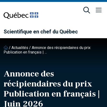
Passer
Passer
au
au
contenu
pied
principal
de
page
Scientifique en chef du Québec
/
Actualités
/
Annonce des récipiendaires du prix
Publication en français | ...
Annonce des
récipiendaires du prix
Publication en français |
Juin 2026